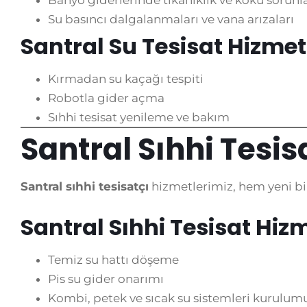
Banyo giderlerinde tıkanıklık ve koku sorunla
Su basıncı dalgalanmaları ve vana arızaları
Santral Su Tesisat Hizmet
Kırmadan su kaçağı tespiti
Robotla gider açma
Sıhhi tesisat yenileme ve bakım
Santral Sıhhi Tesis
Santral sıhhi tesisatçı
hizmetlerimiz, hem yeni bin
Santral Sıhhi Tesisat Hizm
Temiz su hattı döşeme
Pis su gider onarımı
Kombi, petek ve sıcak su sistemleri kurulum